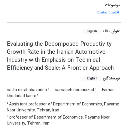
موضوعات
اقتصاد صنعت
عنوان مقاله
English
Evaluating the Decomposed Productivity
Growth Rate in the Iranian Automotive
Industry with Emphasis on Technical
Efficiency and Scale: A Frontier Approach
نویسندگان
English
1
1
nadia mirababazadeh
samaneh noraniazad
Farhad
2
khodadad kashi
1
Assistant professor of Department of Economics, Payame
Noor University, Tehran, Iran
2
professor of Department of Economics, Payame Noor
University, Tehran, Iran