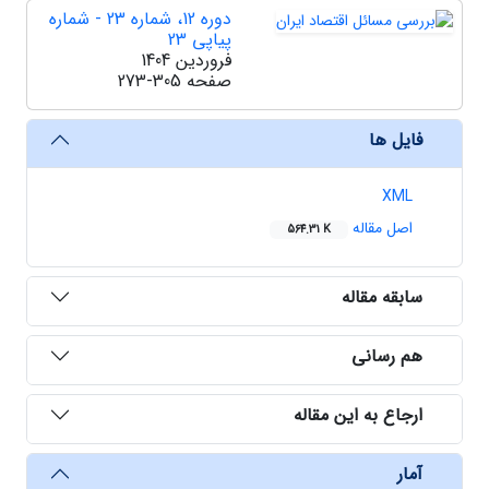
دوره 12، شماره 23 - شماره
پیاپی 23
فروردین 1404
صفحه
273-305
فایل ها
XML
اصل مقاله
564.31 K
سابقه مقاله
هم رسانی
ارجاع به این مقاله
آمار