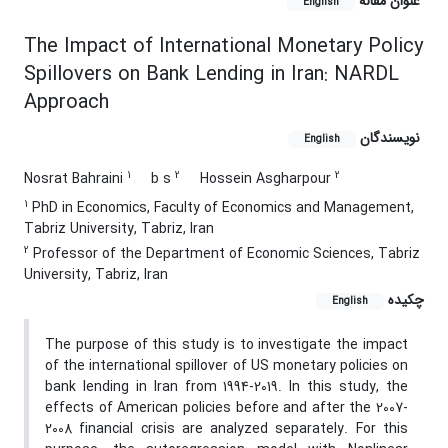
عنوان مقاله
English
The Impact of International Monetary Policy
Spillovers on Bank Lending in Iran: NARDL
Approach
نویسندگان
English
1
2
2
Nosrat Bahraini
b s
Hossein Asgharpour
1
PhD in Economics, Faculty of Economics and Management,
Tabriz University, Tabriz, Iran
2
Professor of the Department of Economic Sciences, Tabriz
University, Tabriz, Iran
چکیده
English
The purpose of this study is to investigate the impact
of the international spillover of US monetary policies on
bank lending in Iran from 1994-2019. In this study, the
effects of American policies before and after the 2007-
2008 financial crisis are analyzed separately. For this